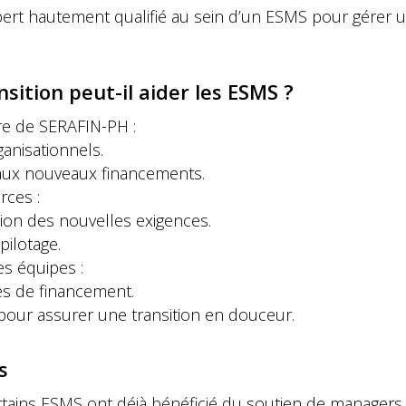
expert hautement qualifié au sein d’un ESMS pour gérer 
tion peut-il aider les ESMS ?
e de SERAFIN-PH :
ganisationnels.
aux nouveaux financements.
rces :
tion des nouvelles exigences.
ilotage.
s équipes :
es de financement.
pour assurer une transition en douceur.
s
rtains ESMS ont déjà bénéficié du soutien de managers d