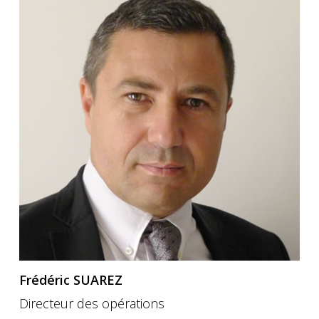
de
Cécile
Tiné
Frédéric SUAREZ
Directeur des opérations