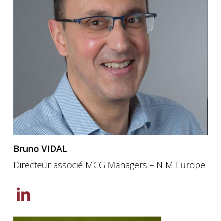
Bruno VIDAL
Directeur associé MCG Managers – NIM Europe
Découvrez
la
page