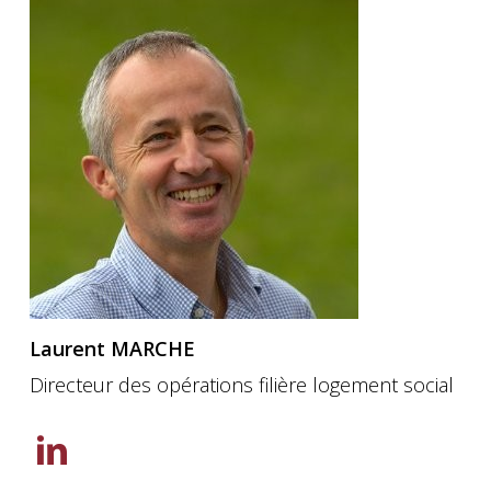
Linkedin
de
Bruno
Vidal
Laurent MARCHE
Directeur des opérations filière logement social
Découvrez
la