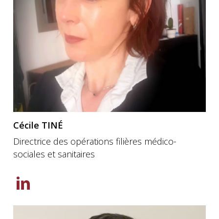
Cécile TINÉ
Directrice des opérations filières médico-
sociales et sanitaires
Découvrez
la
page
Linkedin