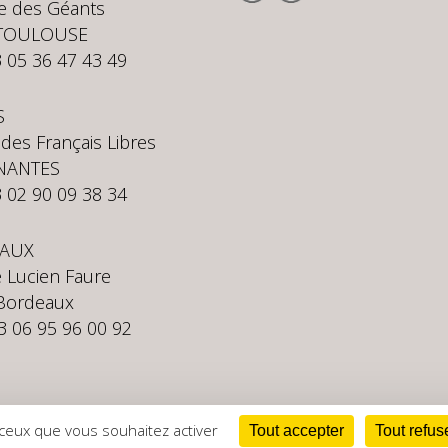
te des Géants
 TOULOUSE
3 05 36 47 43 49
S
 des Français Libres
NANTES
3 02 90 09 38 34
AUX
 Lucien Faure
Bordeaux
33 06 95 96 00 92
 ceux que vous souhaitez activer
Tout accepter
Tout refus