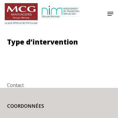
Skip
Panneau de gestion des cookies
to
Men
main
content
Type d’intervention
Contact
COORDONNÉES