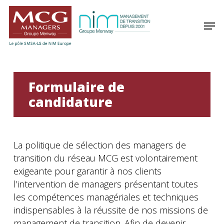
Skip
Panneau de gestion des cookies
to
Men
main
content
Formulaire de
candidature
La politique de sélection des managers de
transition du réseau MCG est volontairement
exigeante pour garantir à nos clients
l’intervention de managers présentant toutes
les compétences managériales et techniques
indispensables à la réussite de nos missions de
management de transition. Afin de devenir