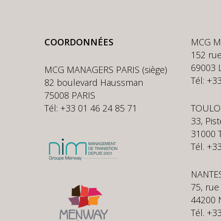
COORDONNÉES
MCG M
152 rue
69003 
MCG MANAGERS PARIS (siège)
Tél: +3
82 boulevard Haussman
75008 PARIS
Tél: +33 01 46 24 85 71
TOULO
33, Pis
31000
Tél. +3
NANTE
75, rue
44200 
Tél. +3