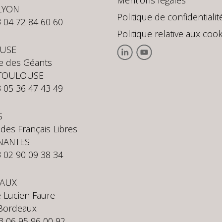
Mentions légales
LYON
Politique de confidentialit
3 04 72 84 60 60
Politique relative aux cook
USE
te des Géants
 TOULOUSE
3 05 36 47 43 49
S
 des Français Libres
NANTES
3 02 90 09 38 34
AUX
 Lucien Faure
Bordeaux
33 06 95 96 00 92