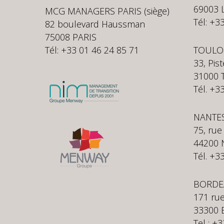
69003 
MCG MANAGERS PARIS (siège)
Tél: +3
82 boulevard Haussman
75008 PARIS
Tél: +33 01 46 24 85 71
TOULO
33, Pis
31000
Tél. +3
NANTE
75, rue
44200 
Tél. +3
BORDE
171 rue
33300 
Tel : +