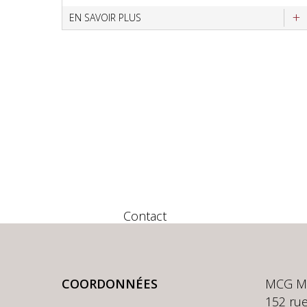
EN SAVOIR PLUS
Contact
COORDONNÉES
MCG M
152 rue