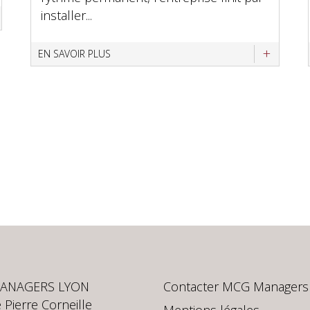
installer...
EN SAVOIR PLUS
ANAGERS LYON
Contacter MCG Managers
 Pierre Corneille