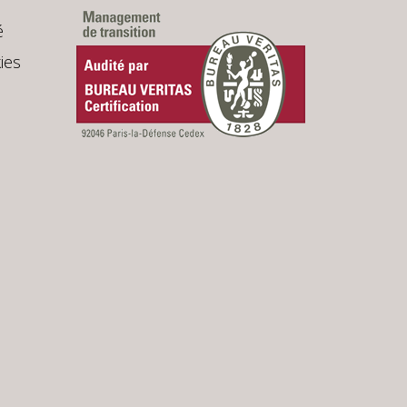
é
ies