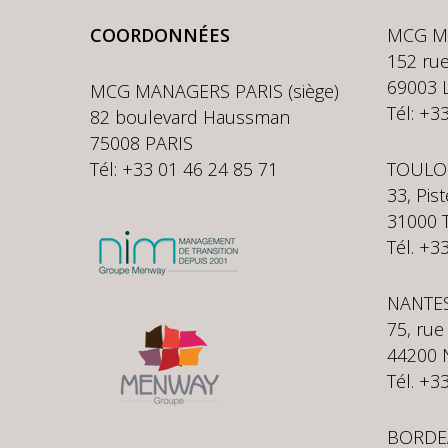
COORDONNÉES
MCG M
152 rue
69003 
MCG MANAGERS PARIS (siège)
Tél: +3
82 boulevard Haussman
75008 PARIS
Tél: +33 01 46 24 85 71
TOULO
33, Pis
31000
Tél. +3
NANTE
75, rue
44200 
Tél. +3
BORDE