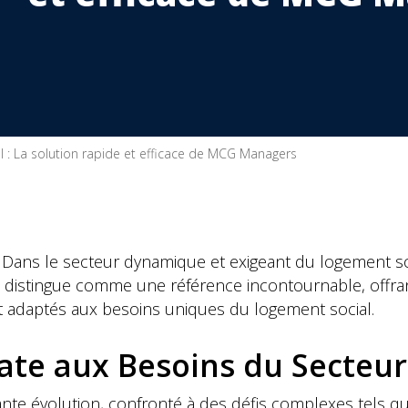
l : La solution rapide et efficace de MCG Managers
 Dans le secteur dynamique et exigeant du logement socia
 distingue comme une référence incontournable, offr
nt adaptés aux besoins uniques du logement social.
te aux Besoins du Secteur
te évolution, confronté à des défis complexes tels qu