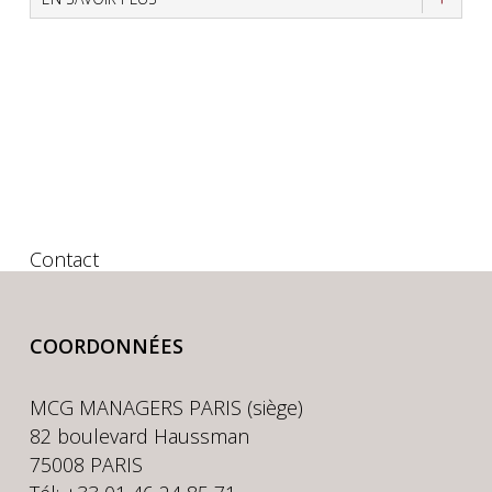
Contact
COORDONNÉES
MCG MANAGERS PARIS (siège)
82 boulevard Haussman
75008 PARIS