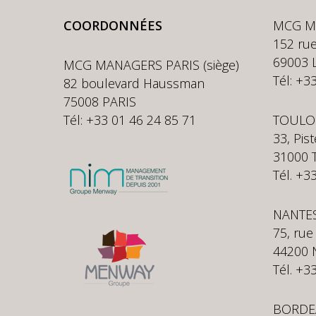
COORDONNÉES
MCG M
152 rue
69003 
MCG MANAGERS PARIS (siège)
Tél: +3
82 boulevard Haussman
75008 PARIS
Tél: +33 01 46 24 85 71
TOULO
33, Pis
31000
Tél. +3
NANTE
75, rue
44200 
Tél. +3
BORDE