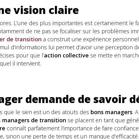
e vision claire
ores. L’une des plus importantes est certainement le fai
tamment de ne pas se focaliser sur les problèmes imméd
r de transition
a construit une expérience personnell
mul d’informations lui permet d’avoir une perception de 
écises pour que l’
action collective
se mette en marche
el il intervient.
ager demande de savoir d
ts que le sien est un des atouts des
bons managers
. 
s
managers de transition
se placent en tant que génér
re
connaît parfaitement l’importance de faire confiance
se, sinon une perte de temps et un manque d’efficacit