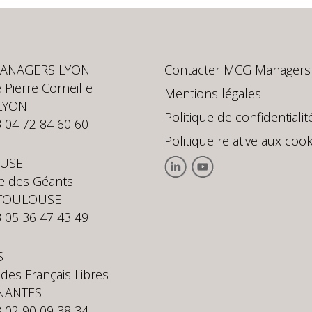
ANAGERS LYON
Contacter MCG Managers
 Pierre Corneille
Mentions légales
LYON
Politique de confidentialit
3 04 72 84 60 60
Politique relative aux cook
USE
te des Géants
 TOULOUSE
3 05 36 47 43 49
S
 des Français Libres
NANTES
3 02 90 09 38 34