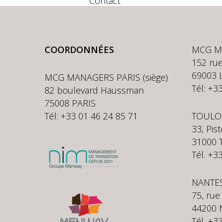
Contact
COORDONNÉES
MCG M
152 rue
69003 
MCG MANAGERS PARIS (siège)
Tél: +3
82 boulevard Haussman
75008 PARIS
Tél: +33 01 46 24 85 71
TOULO
33, Pis
31000
Tél. +3
NANTE
75, rue
44200 
Tél. +3