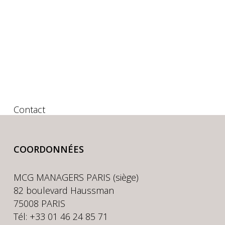
Contact
COORDONNÉES
MCG MANAGERS PARIS (siège)
82 boulevard Haussman
75008 PARIS
Tél: +33 01 46 24 85 71